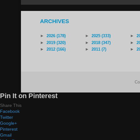
ARCHIVES
►
2026 (178)
►
2025 (333)
►
2
►
2019 (320)
►
2018 (347)
►
2
►
2012 (166)
►
2011 (7)
►
2
Co
Pin It on Pinterest
Share This
Facebook
Twitter
Google+
Pinterest
Gmail