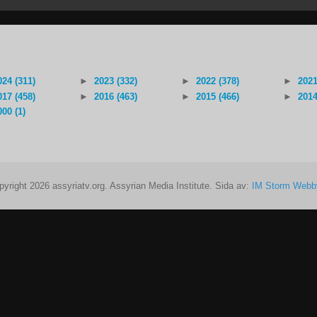
024 (311)
►
2023 (332)
►
2022 (378)
►
2021
017 (458)
►
2016 (463)
►
2015 (466)
►
2014
000 (1)
pyright 2026 assyriatv.org. Assyrian Media Institute. Sida av:
IM Storm Webb