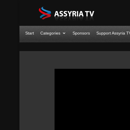
Start
Categories
Sponsors
Support Assyria T