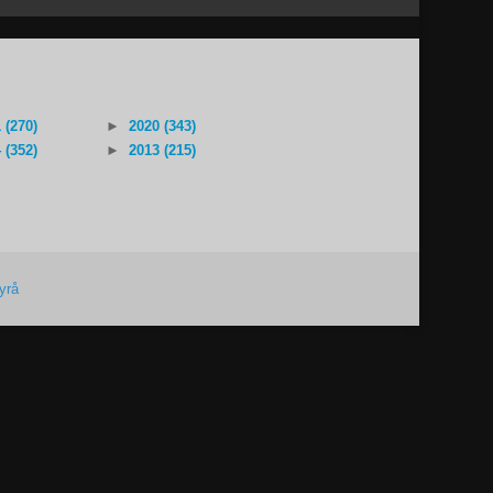
 (270)
►
2020 (343)
 (352)
►
2013 (215)
yrå