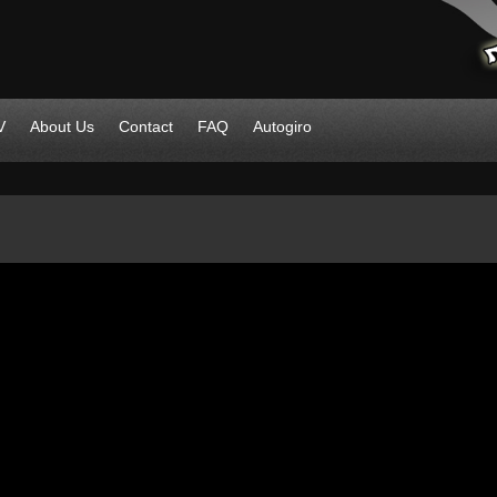
V
About Us
Contact
FAQ
Autogiro