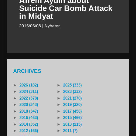
Afrem Aydin about
Suicide Car Bomb Attack
in Midyat
2016/06/08
| Nyheter
ARCHIVES
►
2026 (182)
►
2025 (333)
►
2024 (311)
►
2023 (332)
►
2022 (378)
►
2021 (270)
►
2020 (343)
►
2019 (320)
►
2018 (347)
►
2017 (458)
►
2016 (463)
►
2015 (466)
►
2014 (352)
►
2013 (215)
►
2012 (166)
►
2011 (7)