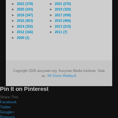
►
2022 (378)
►
2021 (270)
►
2020 (343)
►
2019 (320)
►
2018 (347)
►
2017 (458)
►
2016 (463)
►
2015 (466)
►
2014 (352)
►
2013 (215)
►
2012 (166)
►
2011 (7)
►
2000 (1)
Copyright 2026 assyriatv.org. Assyrian Media Institute. Sida
av:
IM Storm Webbyrå
Pin It on Pinterest
Share This
Facebook
Twitter
Google+
Pinterest