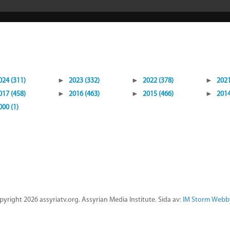
024 (311)
►
2023 (332)
►
2022 (378)
►
2021
017 (458)
►
2016 (463)
►
2015 (466)
►
2014
000 (1)
yright 2026 assyriatv.org. Assyrian Media Institute. Sida av:
IM Storm Webb