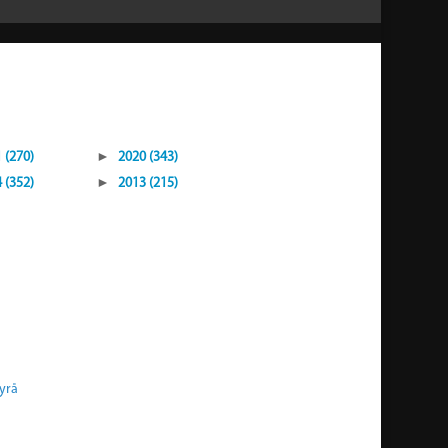
 (270)
►
2020 (343)
 (352)
►
2013 (215)
yrå