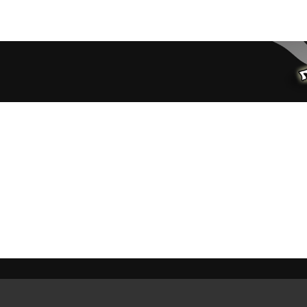
ia TV
About Us
Contact
FAQ
Autogiro