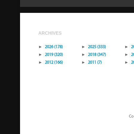
ARCHIVES
►
2026 (178)
►
2025 (333)
►
2
►
2019 (320)
►
2018 (347)
►
2
►
2012 (166)
►
2011 (7)
►
2
Cop