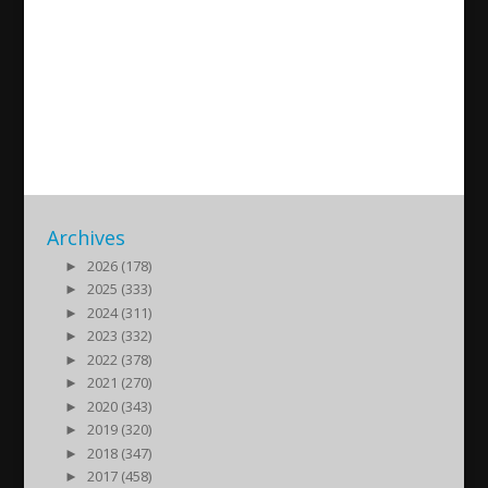
Interview with Professor
Ephrem Isa Yousif
2016/03/09
| Kultur
Archives
►
2026 (178)
►
2025 (333)
►
2024 (311)
►
2023 (332)
►
2022 (378)
►
2021 (270)
►
2020 (343)
►
2019 (320)
►
2018 (347)
►
2017 (458)