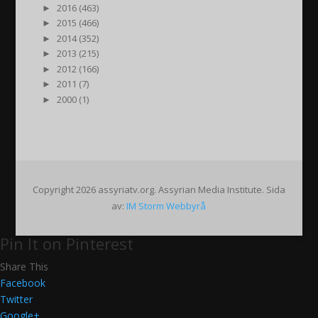
►
2016 (463)
►
2015 (466)
►
2014 (352)
►
2013 (215)
►
2012 (166)
►
2011 (7)
►
2000 (1)
Copyright 2026 assyriatv.org. Assyrian Media Institute. Sida
av:
IM Storm Webbyrå
Pin It on Pinterest
Share This
Facebook
Twitter
Google+