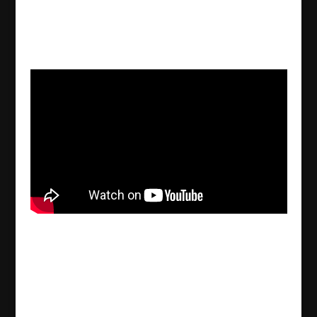
Trauerfeier für Norman
Hanna in Deutschland
2016/01/01
| Kultur