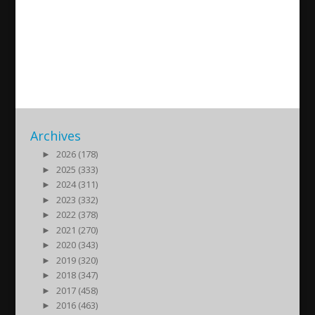
Jubiläum der Interkulturellen
Akademie
2015/12/11
| Politik
Archives
►
2026 (178)
►
2025 (333)
►
2024 (311)
►
2023 (332)
►
2022 (378)
►
2021 (270)
►
2020 (343)
►
2019 (320)
►
2018 (347)
►
2017 (458)
►
2016 (463)