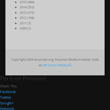
►
2015 (466)
►
2014 (352)
►
2013 (215)
►
2012 (166)
►
2011 (7)
►
2000 (1)
Copyright 2026 assyriatv.org. Assyrian Media Institute. Sida
av:
IM Storm Webbyrå
Pin It on Pinterest
Share This
Facebook
Twitter
Google+
Pinterest