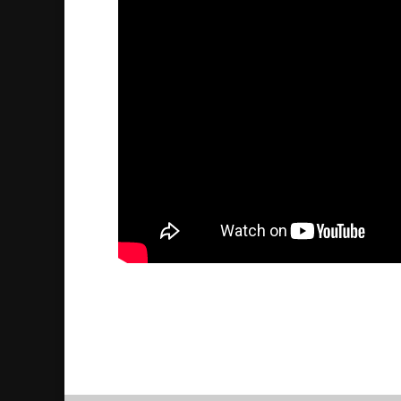
Assyrian Genocide Monume
2015/12/28
| Politik