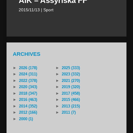
AIK – Assyriska FF
2015/11/13
| Sport
ARCHIVES
►
2026 (178)
►
2025 (333)
►
2024 (311)
►
2023 (332)
►
2022 (378)
►
2021 (270)
►
2020 (343)
►
2019 (320)
►
2018 (347)
►
2017 (458)
►
2016 (463)
►
2015 (466)
►
2014 (352)
►
2013 (215)
►
2012 (166)
►
2011 (7)
►
2000 (1)