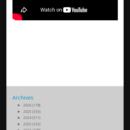
Konzert von Sarah Ego im
Rahmen des Festival Musica
S. Paderborn
2015/10/05
| Kultur
Archives
►
2026 (178)
►
2025 (333)
►
2024 (311)
►
2023 (332)