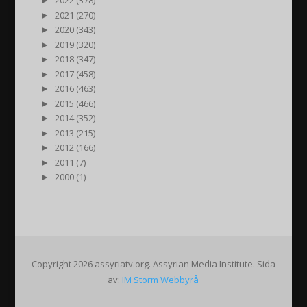
►
2022 (378)
►
2021 (270)
►
2020 (343)
►
2019 (320)
►
2018 (347)
►
2017 (458)
►
2016 (463)
►
2015 (466)
►
2014 (352)
►
2013 (215)
►
2012 (166)
►
2011 (7)
►
2000 (1)
Copyright 2026 assyriatv.org. Assyrian Media Institute. Sida
av:
IM Storm Webbyrå