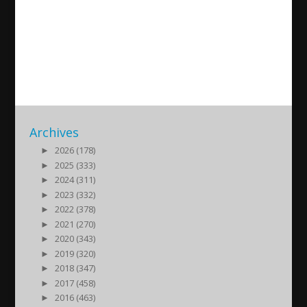
Biskop Saliba Özmen sista
intervjun från arenan
2015/10/18
| Kultur
Archives
►
2026 (178)
►
2025 (333)
►
2024 (311)
►
2023 (332)
►
2022 (378)
►
2021 (270)
►
2020 (343)
►
2019 (320)
►
2018 (347)
►
2017 (458)
►
2016 (463)