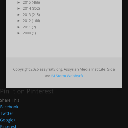
►
2015 (466)
►
2014 (352)
►
2013 (215)
►
2012 (166)
►
2011 (7)
►
2000 (1)
Copyright 2026 assyriatv.org. Assyrian Media Institute. Sida
av:
IM Storm Webbyrå
Pin It on Pinterest
Share This
Facebook
Twitter
Google+
Pinterest