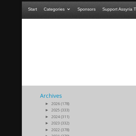
Start
Categories
Sponsors
Support Assyria 
svante
2015/09/07
|
Archives
►
2026 (178)
►
2025 (333)
►
2024 (311)
►
2023 (332)
►
2022 (378)