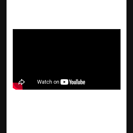
Save Our Souls – 1915-
Benefizveranstaltung
2015/09/30
| Kultur