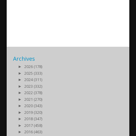
International Conference:
Sayfo 1915 – Habib Afram
2015/09/06
| Assyrian Genocide - Seyfo 1915
Archives
►
2026 (178)
►
2025 (333)
►
2024 (311)
►
2023 (332)
►
2022 (378)
►
2021 (270)
►
2020 (343)
►
2019 (320)
►
2018 (347)
►
2017 (458)
►
2016 (463)