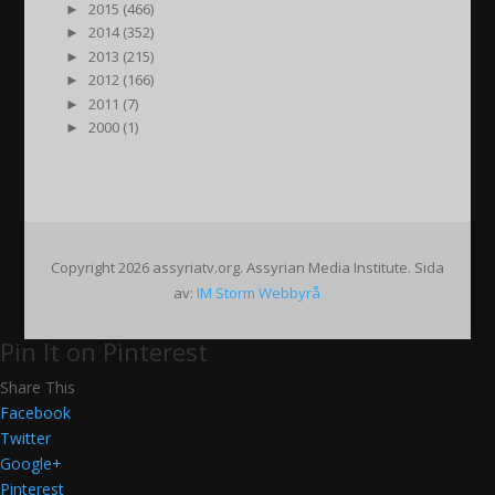
►
2015 (466)
►
2014 (352)
►
2013 (215)
►
2012 (166)
►
2011 (7)
►
2000 (1)
Copyright 2026 assyriatv.org. Assyrian Media Institute. Sida
av:
IM Storm Webbyrå
Pin It on Pinterest
Share This
Facebook
Twitter
Google+
Pinterest