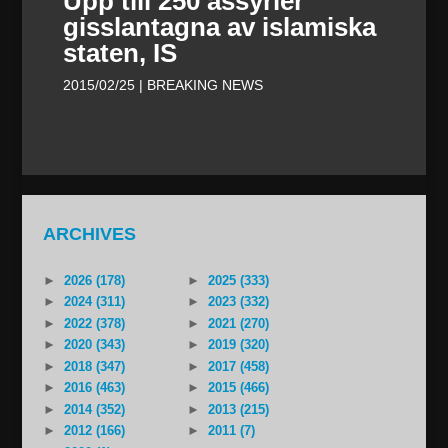
Upp till 250 assyrier
gisslantagna av islamiska
staten, IS
2015/02/25
| BREAKING NEWS
ARCHIVES
►
2026 (178)
►
2025 (333)
►
2024 (311)
►
2023 (332)
►
2022 (378)
►
2021 (270)
►
2020 (343)
►
2019 (320)
►
2018 (347)
►
2017 (458)
►
2016 (463)
►
2015 (466)
►
2014 (352)
►
2013 (215)
►
2012 (166)
►
2011 (7)