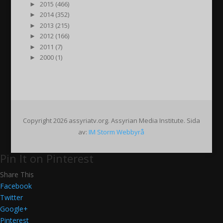
►
2015 (466)
►
2014 (352)
►
2013 (215)
►
2012 (166)
►
2011 (7)
►
2000 (1)
Copyright 2026 assyriatv.org. Assyrian Media Institute. Sida
av:
IM Storm Webbyrå
Pin It on Pinterest
Share This
Facebook
Twitter
Google+
Pinterest