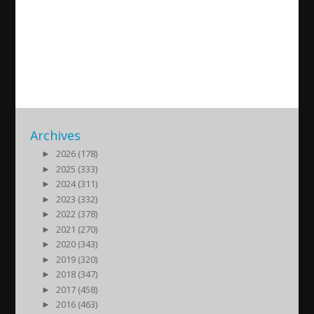
“Skillnad på Daniel och en
jihadist från Sverige”
2015/01/13
| Politik
Archives
►
2026 (178)
►
2025 (333)
►
2024 (311)
►
2023 (332)
►
2022 (378)
►
2021 (270)
►
2020 (343)
►
2019 (320)
►
2018 (347)
►
2017 (458)
►
2016 (463)