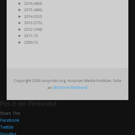
►
2016 (463)
►
2015 (466)
►
2014 (352)
►
2013 (215)
►
2012 (166)
►
2011 (7)
►
2000 (1)
Copyright 2026 assyriatv.org. Assyrian Media Institute. Sida
av:
IM Storm Webbyrå
Pin It on Pinterest
Share This
Facebook
Twitter
Google+