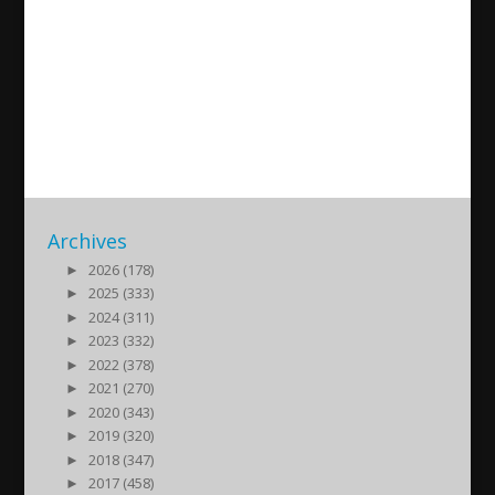
Intervjuer om musikern
Amanowil Eskandar
2015/01/24
| Kultur
Archives
►
2026 (178)
►
2025 (333)
►
2024 (311)
►
2023 (332)
►
2022 (378)
►
2021 (270)
►
2020 (343)
►
2019 (320)
►
2018 (347)
►
2017 (458)