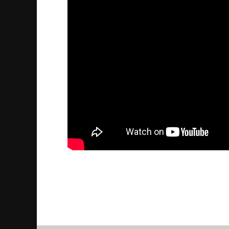
Begravningsceremoni – A
2015/01/20
| Kultur