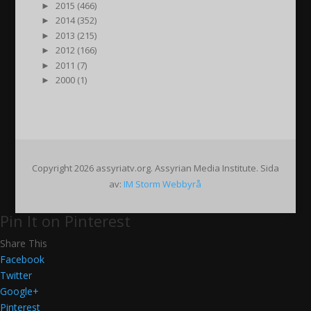
►
2015 (466)
►
2014 (352)
►
2013 (215)
►
2012 (166)
►
2011 (7)
►
2000 (1)
Copyright 2026 assyriatv.org. Assyrian Media Institute. Sida
av:
IM Storm Webbyrå
Pin It on Pinterest
Share This
Facebook
Twitter
Google+
Pinterest