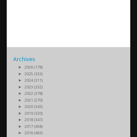
Paneldebatt om kristen
enighet
2014/09/19
| Politik
Archives
►
2026 (178)
►
2025 (333)
►
2024 (311)
►
2023 (332)
►
2022 (378)
►
2021 (270)
►
2020 (343)
►
2019 (320)
►
2018 (347)
►
2017 (458)
►
2016 (463)