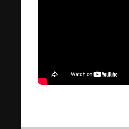
“Kristna har ingen framtid
2014/09/04
| Politik