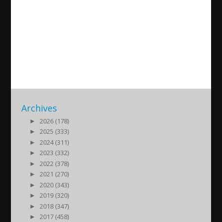
AFF-Varberg – Josef Cacan
från arenan
2014/09/29
| Sport
Archives
►
2026 (178)
►
2025 (333)
►
2024 (311)
►
2023 (332)
►
2022 (378)
►
2021 (270)
►
2020 (343)
►
2019 (320)
►
2018 (347)
►
2017 (458)