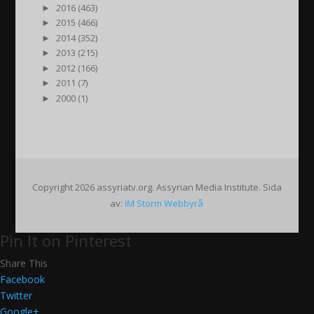
►
2016 (463)
►
2015 (466)
►
2014 (352)
►
2013 (215)
►
2012 (166)
►
2011 (7)
►
2000 (1)
Copyright 2026 assyriatv.org. Assyrian Media Institute. Sida
av:
IM Storm Webbyrå
Pin It on Pinterest
Share This
Facebook
Twitter
Google+