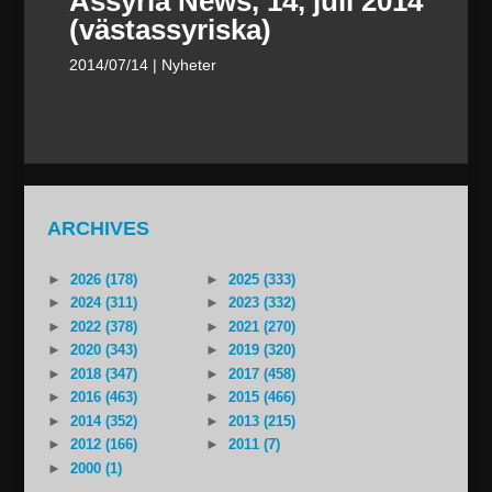
Assyria News, 14, juli 2014
(västassyriska)
2014/07/14
| Nyheter
ARCHIVES
►
2026 (178)
►
2025 (333)
►
2024 (311)
►
2023 (332)
►
2022 (378)
►
2021 (270)
►
2020 (343)
►
2019 (320)
►
2018 (347)
►
2017 (458)
►
2016 (463)
►
2015 (466)
►
2014 (352)
►
2013 (215)
►
2012 (166)
►
2011 (7)
►
2000 (1)