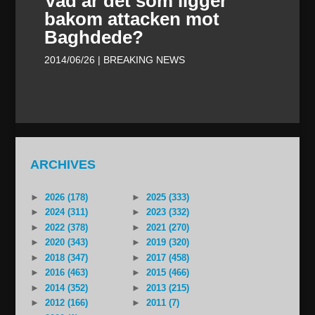
Vad är det som ligger
bakom attacken mot
Baghdede?
2014/06/26
| BREAKING NEWS
ARCHIVES
►
2026 (178)
►
2025 (333)
►
2024 (311)
►
2023 (332)
►
2022 (378)
►
2021 (270)
►
2020 (343)
►
2019 (320)
►
2018 (347)
►
2017 (458)
►
2016 (463)
►
2015 (466)
►
2014 (352)
►
2013 (215)
►
2012 (166)
►
2011 (7)