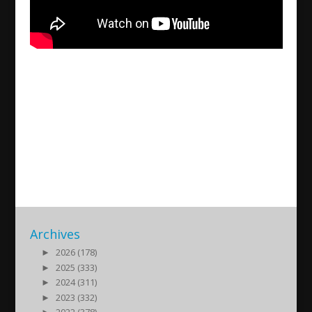
Mesopotamiska
boksamlingen – en guldgruva
för forskare
2014/04/14
| Historia
Archives
►
2026 (178)
►
2025 (333)
►
2024 (311)
►
2023 (332)