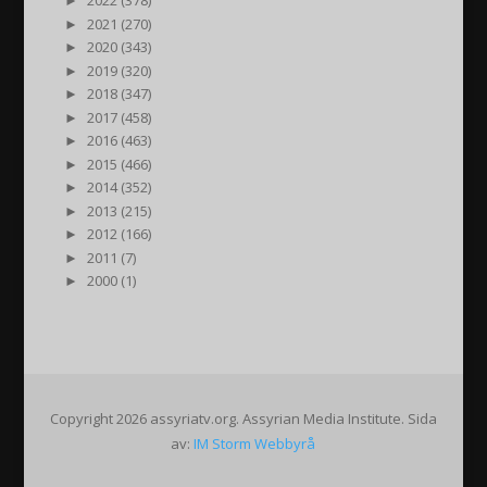
►
2022 (378)
►
2021 (270)
►
2020 (343)
►
2019 (320)
►
2018 (347)
►
2017 (458)
►
2016 (463)
►
2015 (466)
►
2014 (352)
►
2013 (215)
►
2012 (166)
►
2011 (7)
►
2000 (1)
Copyright 2026 assyriatv.org. Assyrian Media Institute. Sida
av:
IM Storm Webbyrå