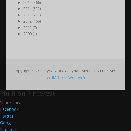
►
2015 (466)
►
2014 (352)
►
2013 (215)
►
2012 (166)
►
2011 (7)
►
2000 (1)
Copyright 2026 assyriatv.org. Assyrian Media Institute. Sida
av:
IM Storm Webbyrå
Pin It on Pinterest
Share This
Facebook
Twitter
Google+
Pinterest