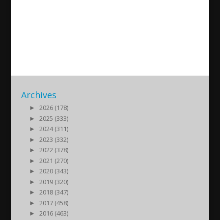
Assyriska FF – Degerfors IF 2-
2
2014/04/20
| Sport
Archives
►
2026 (178)
►
2025 (333)
►
2024 (311)
►
2023 (332)
►
2022 (378)
►
2021 (270)
►
2020 (343)
►
2019 (320)
►
2018 (347)
►
2017 (458)
►
2016 (463)