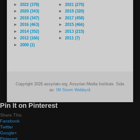
►
2022 (378)
►
2021 (270)
►
2020 (343)
►
2019 (320)
►
2018 (347)
►
2017 (458)
►
2016 (463)
►
2015 (466)
►
2014 (352)
►
2013 (215)
►
2012 (166)
►
2011 (7)
►
2000 (1)
Copyright 2026 assyriatv.org. Assyrian Media Institute. Sida
av:
IM Storm Webbyrå
Pin It on Pinterest
Share This
Facebook
Twitter
Google+
Pinterest