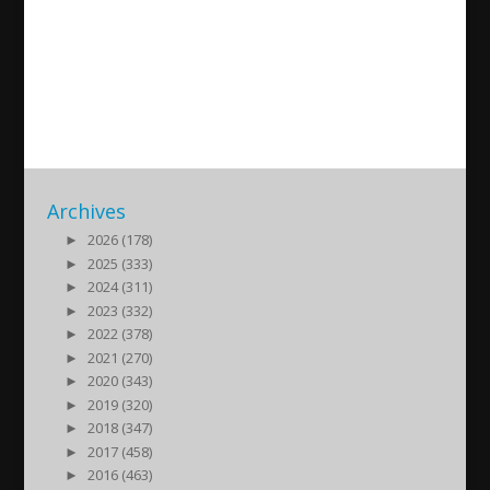
Akitu 2014 – Boel Godner och
Yilmaz Kerimo
2014/04/02
| Nyheter
Archives
►
2026 (178)
►
2025 (333)
►
2024 (311)
►
2023 (332)
►
2022 (378)
►
2021 (270)
►
2020 (343)
►
2019 (320)
►
2018 (347)
►
2017 (458)
►
2016 (463)