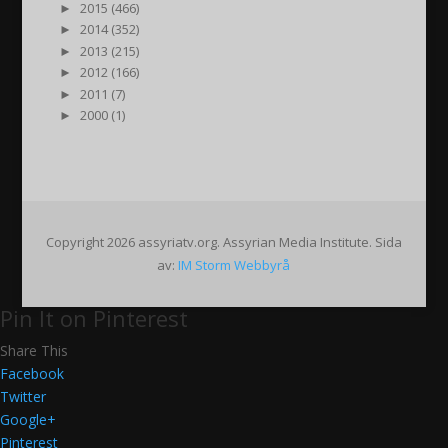
►
2015 (466)
►
2014 (352)
►
2013 (215)
►
2012 (166)
►
2011 (7)
►
2000 (1)
Copyright 2026 assyriatv.org. Assyrian Media Institute. Sida
av:
IM Storm Webbyrå
Pin It on Pinterest
Share This
Facebook
Twitter
Google+
Pinterest