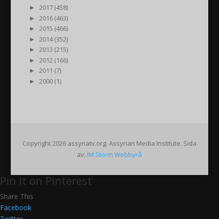
►
2017 (458)
►
2016 (463)
►
2015 (466)
►
2014 (352)
►
2013 (215)
►
2012 (166)
►
2011 (7)
►
2000 (1)
Copyright 2026 assyriatv.org. Assyrian Media Institute. Sida
av:
IM Storm Webbyrå
Pin It on Pinterest
Share This
Facebook
Twitter