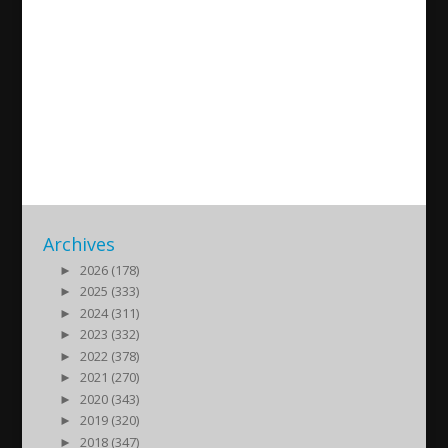
Botkyrka kommun biföll inte
medborgarförslaget om
Seyfo-monument
2014/02/01
| Nyheter
Archives
►
2026 (178)
►
2025 (333)
►
2024 (311)
►
2023 (332)
►
2022 (378)
►
2021 (270)
►
2020 (343)
►
2019 (320)
►
2018 (347)