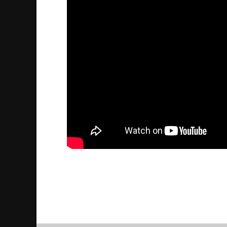
Symposium om Seyfo – Pa
2013/12/08
| Historia