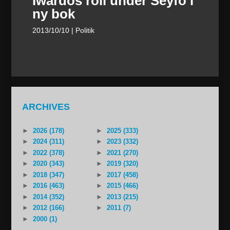
Iwardos roll under Seyfo i
ny bok
2013/10/10
| Politik
ARCHIVES
►
2026 (178)
►
2025 (333)
►
2024 (311)
►
2023 (332)
►
2022 (378)
►
2021 (270)
►
2020 (343)
►
2019 (320)
►
2018 (347)
►
2017 (458)
►
2016 (463)
►
2015 (466)
►
2014 (352)
►
2013 (215)
►
2012 (166)
►
2011 (7)
►
2000 (1)