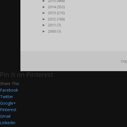
►
2015 (466)
►
2014 (352)
►
2013 (215)
►
2012 (166)
►
2011 (7)
►
2000 (1)
Cop
Pin It on Pinterest
Share This
Facebook
Twitter
Google+
Pinterest
Gmail
LinkedIn