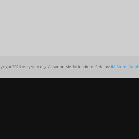
yright 2026 assyriatv.org. Assyrian Media Institute. Sida av:
IM Storm Web