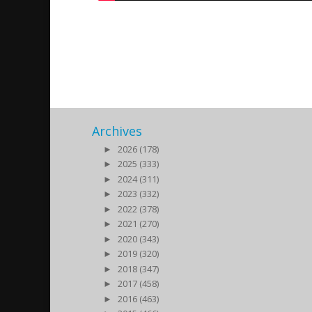
Fader Paul Michael om ass
2013/10/11
| Kultur
Archives
►
2026 (178)
►
2025 (333)
►
2024 (311)
►
2023 (332)
►
2022 (378)
►
2021 (270)
►
2020 (343)
►
2019 (320)
►
2018 (347)
►
2017 (458)
►
2016 (463)