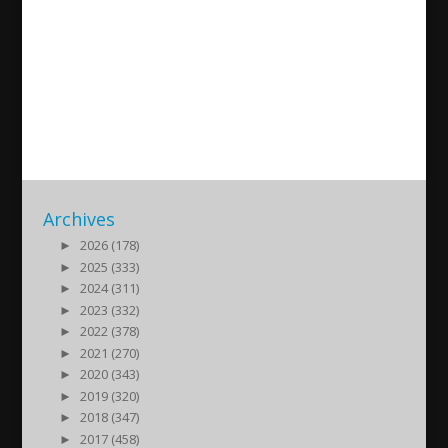
Information om invigningen
av Assyriska Kultur
Föreningen
2013/09/30
| Kultur
Archives
►
2026 (178)
►
2025 (333)
►
2024 (311)
►
2023 (332)
►
2022 (378)
►
2021 (270)
►
2020 (343)
►
2019 (320)
►
2018 (347)
►
2017 (458)