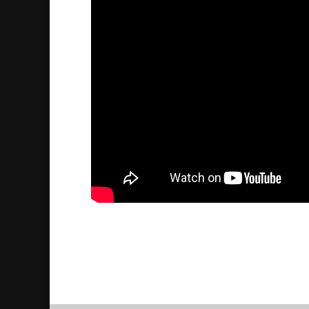
Intervju med Yonadam Ka
2013/06/10
| Debatt