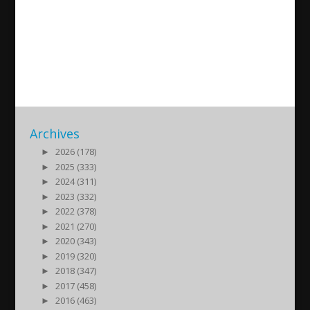
Interviews: İbrahim Seven,
Ferit Altınsu
2013/06/03
| Nyheter
Archives
►
2026 (178)
►
2025 (333)
►
2024 (311)
►
2023 (332)
►
2022 (378)
►
2021 (270)
►
2020 (343)
►
2019 (320)
►
2018 (347)
►
2017 (458)
►
2016 (463)