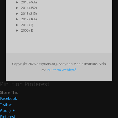
►
2015 (466)
►
2014 (352)
►
2013 (215)
►
2012 (166)
►
2011 (7)
►
2000 (1)
Copyright 2026 assyriatv.org. Assyrian Media Institute. Sida
av:
IM Storm Webbyrå
Pin It on Pinterest
Share This
Facebook
Twitter
Google+
Pinterest