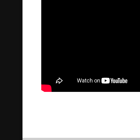
Språkcirklar för äldre
2013/05/09
| Kultur