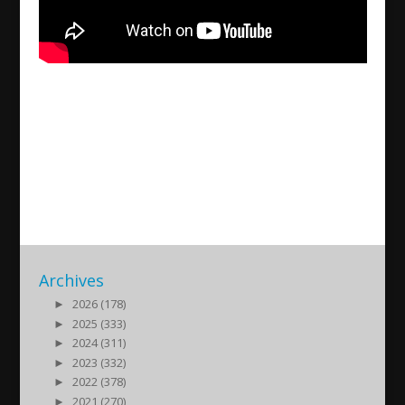
Hemmapremiär och vinst för
Assyriska FF
2013/04/15
| Sport
Archives
►
2026 (178)
►
2025 (333)
►
2024 (311)
►
2023 (332)
►
2022 (378)
►
2021 (270)