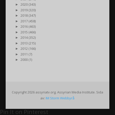
►
2020 (343)
►
2019 (320)
►
2018 (347)
►
2017 (458)
►
2016 (463)
►
2015 (466)
►
2014 (352)
►
2013 (215)
►
2012 (166)
►
2011 (7)
►
2000 (1)
Copyright 2026 assyriatv.org. Assyrian Media Institute. Sida
av:
IM Storm Webbyrå
Pin It on Pinterest