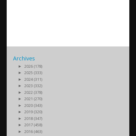
Akitu i Göteborg 6763/2013
2013/04/03
| Identitet
Archives
►
2026 (178)
►
2025 (333)
►
2024 (311)
►
2023 (332)
►
2022 (378)
►
2021 (270)
►
2020 (343)
►
2019 (320)
►
2018 (347)
►
2017 (458)
►
2016 (463)