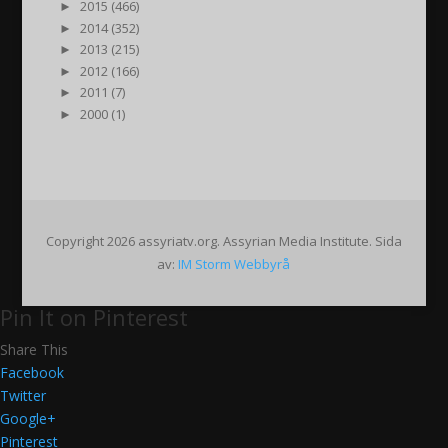
►
2015 (466)
►
2014 (352)
►
2013 (215)
►
2012 (166)
►
2011 (7)
►
2000 (1)
Copyright 2026 assyriatv.org. Assyrian Media Institute. Sida
av:
IM Storm Webbyrå
Pin It on Pinterest
Share This
Facebook
Twitter
Google+
Pinterest