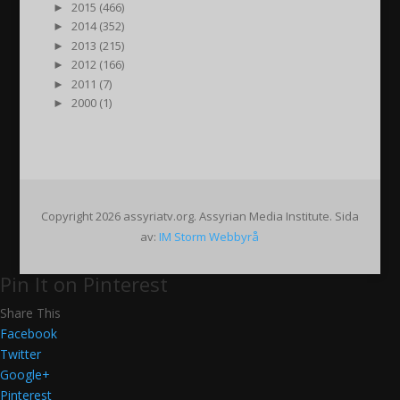
►
2015 (466)
►
2014 (352)
►
2013 (215)
►
2012 (166)
►
2011 (7)
►
2000 (1)
Copyright 2026 assyriatv.org. Assyrian Media Institute. Sida
av:
IM Storm Webbyrå
Pin It on Pinterest
Share This
Facebook
Twitter
Google+
Pinterest