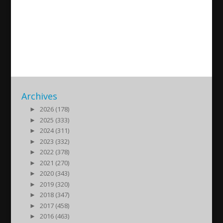
Peter Butros AUF:s nye
ordförande
2013/03/03
| Kultur
Archives
►
2026 (178)
►
2025 (333)
►
2024 (311)
►
2023 (332)
►
2022 (378)
►
2021 (270)
►
2020 (343)
►
2019 (320)
►
2018 (347)
►
2017 (458)
►
2016 (463)