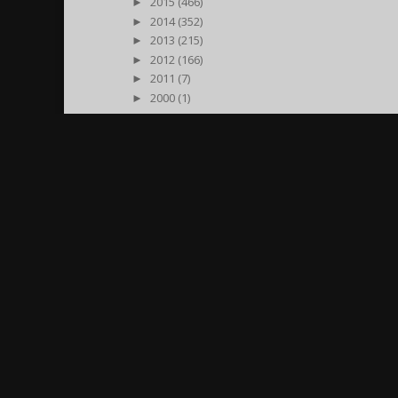
►
2015 (466)
►
2014 (352)
►
2013 (215)
►
2012 (166)
►
2011 (7)
►
2000 (1)
Cop
Pin It on Pinterest
Share This
Facebook
Twitter
Google+
Pinterest
Gmail
LinkedIn