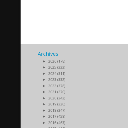
Kyrkan och politiken, del 2
2012/08/31
| Debatt
Archives
►
2026 (178)
►
2025 (333)
►
2024 (311)
►
2023 (332)
►
2022 (378)
►
2021 (270)
►
2020 (343)
►
2019 (320)
►
2018 (347)
►
2017 (458)
►
2016 (463)