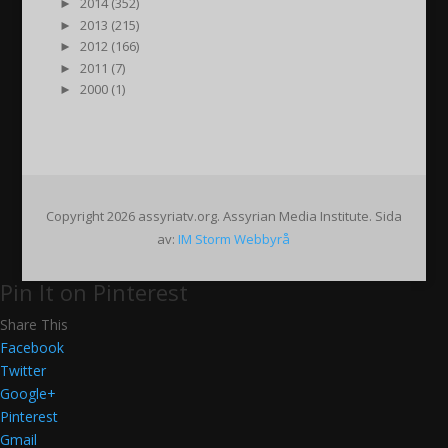
►
2014 (352)
►
2013 (215)
►
2012 (166)
►
2011 (7)
►
2000 (1)
Copyright 2026 assyriatv.org. Assyrian Media Institute. Sida
av:
IM Storm Webbyrå
Pin It on Pinterest
Share This
Facebook
Twitter
Google+
Pinterest
Gmail