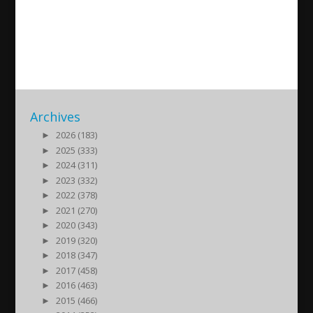
Assyriska FF:s fotbollsskola
2012/07/18
| Identitet
Archives
►
2026 (183)
►
2025 (333)
►
2024 (311)
►
2023 (332)
►
2022 (378)
►
2021 (270)
►
2020 (343)
►
2019 (320)
►
2018 (347)
►
2017 (458)
►
2016 (463)
►
2015 (466)