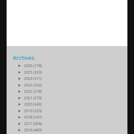
Orhan Miroglus föreläsning i
Göteborg
2012/05/17
| Debatt
Archives
►
2026 (178)
►
2025 (333)
►
2024 (311)
►
2023 (332)
►
2022 (378)
►
2021 (270)
►
2020 (343)
►
2019 (320)
►
2018 (347)
►
2017 (458)
►
2016 (463)