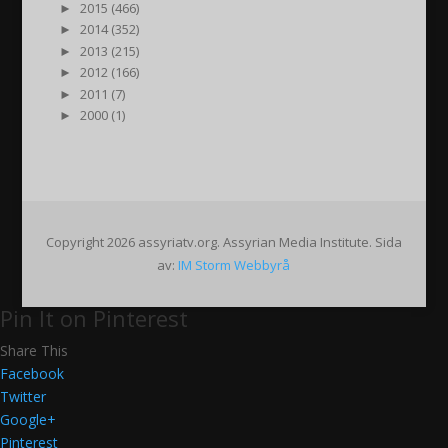
►
2015 (466)
►
2014 (352)
►
2013 (215)
►
2012 (166)
►
2011 (7)
►
2000 (1)
Copyright 2026 assyriatv.org. Assyrian Media Institute. Sida
av:
IM Storm Webbyrå
Pin It on Pinterest
Share This
Facebook
Twitter
Google+
Pinterest