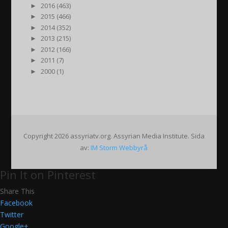
►
2016 (463)
►
2015 (466)
►
2014 (352)
►
2013 (215)
►
2012 (166)
►
2011 (7)
►
2000 (1)
Copyright 2026 assyriatv.org. Assyrian Media Institute. Sida
av:
IM Storm Webbyrå
Pin It on Pinterest
Share This
Facebook
Twitter
Google+