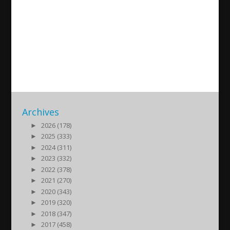
Till minne av Dr Yokhanna
Hormez
2012/04/30
| Historia
Archives
►
2026 (178)
►
2025 (333)
►
2024 (311)
►
2023 (332)
►
2022 (378)
►
2021 (270)
►
2020 (343)
►
2019 (320)
►
2018 (347)
►
2017 (458)