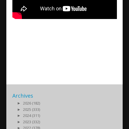
The 2010 highlights of our
national team Assyriska FF
Södertälje
2012/01/04
| Sport
Archives
►
2026 (182)
►
2025 (333)
►
2024 (311)
►
2023 (332)
►
2022 (378)