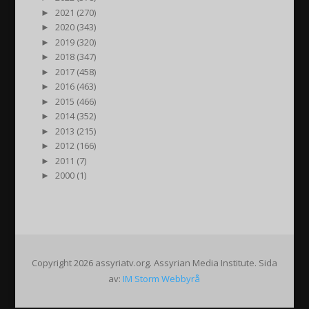
►
2021 (270)
►
2020 (343)
►
2019 (320)
►
2018 (347)
►
2017 (458)
►
2016 (463)
►
2015 (466)
►
2014 (352)
►
2013 (215)
►
2012 (166)
►
2011 (7)
►
2000 (1)
Copyright 2026 assyriatv.org. Assyrian Media Institute. Sida
av:
IM Storm Webbyrå