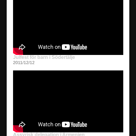
Julfest för barn i Södertälje
2011/12/12
Assyrisk delegation i Armenien