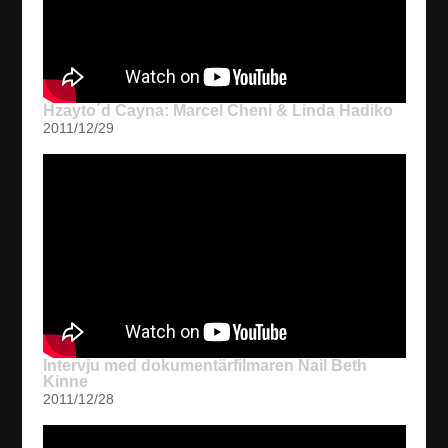
Hzayto´d Cayna: Marcel Cheni & Linda Hadiko
2011/12/29
Intervju med dokumentärfilmaren Nail Beth
Kinne
2011/12/28