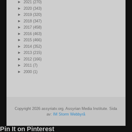
►
2021 (270)
►
2020 (343)
►
2019 (320)
►
2018 (347)
►
2017 (458)
►
2016 (463)
►
2015 (466)
►
2014 (352)
►
2013 (215)
►
2012 (166)
►
2011 (7)
►
2000 (1)
Copyright 2026 assyriatv.org. Assyrian Media Institute. Sida
av:
IM Storm Webbyrå
Pin It on Pinterest