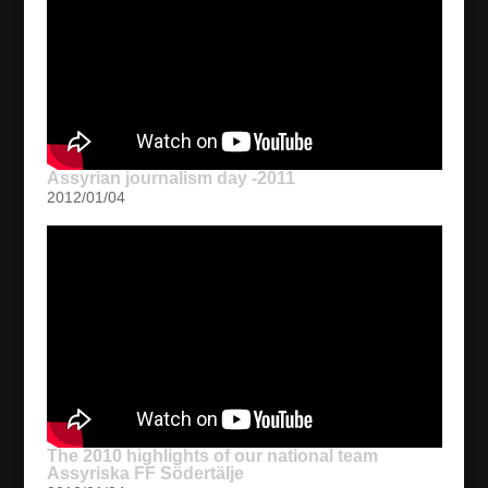
Assyrian journalism day -2011
2012/01/04
The 2010 highlights of our national team
Assyriska FF Södertälje