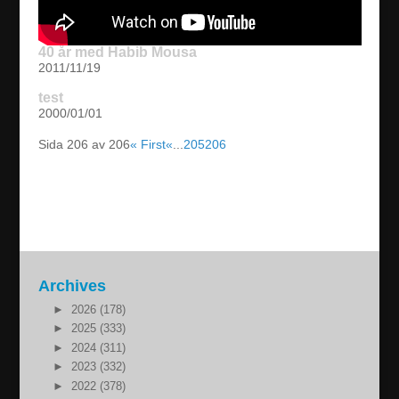
40 år med Habib Mousa
2011/11/19
test
2000/01/01
Sida 206 av 206
« First
«
...
205
206
Archives
►
2026 (178)
►
2025 (333)
►
2024 (311)
►
2023 (332)
►
2022 (378)