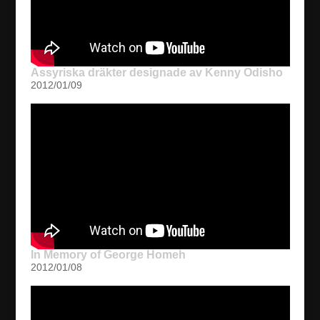
Assyriska dräkter designade av Kenny Odisho
2012/01/09
In Memory of George Homeh
2012/01/08