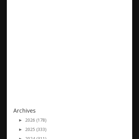
Umtha-Holywood
2019/09/29
|
Archives
►
2026 (178)
►
2025 (333)
►
2024 (311)