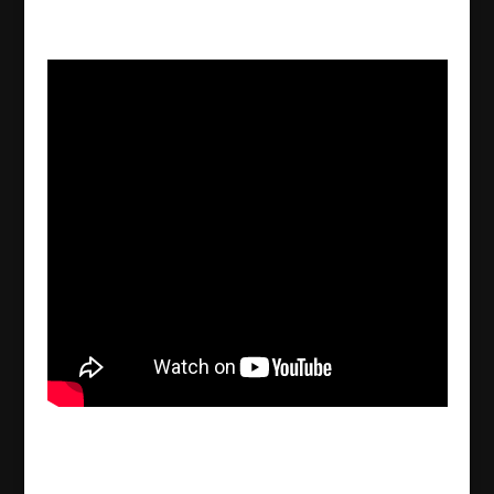
2018/04/01
Meessage of Abuna Shamoun Bagandi – Akitu
– 6768
2018/04/01