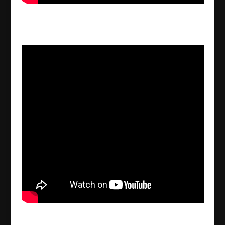
Assyrian women in the diaspora – Holland
2018/04/03
Assyrian Confederation of Europe announces
opening of political office in Brussels