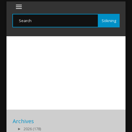
Februniya-Mardin
2017/06/24
|
Archives
►
2026 (178)